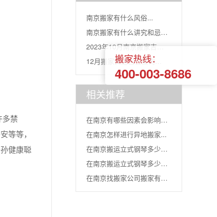
南京搬家有什么风俗...
南京搬家有什么讲究和忌
2023年10月南京搬家吉日
讳...
搬家热线：
12月搬家黄道吉日查询
查...
400-003-8686
2021...
相关推荐
许多禁
在南京有哪些因素会影响搬
平安等等，
在南京怎样进行异地搬家...
家公司...
子孙健康聪
在南京搬运立式钢琴多少费
在南京搬运立式钢琴多少
用...
在南京找搬家公司搬家有什
钱...
么流程...