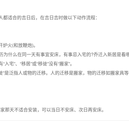
人都适合的吉日后，在吉日吉时做以下动作流程：
炉火(和放鞭炮)。
为什么在同一天有事宜安床，有事忌入宅的?乔迁入新居是看哪
宅”、“移居”或“移徙”没有“搬家”。
移徙”是泛指人或物的迁移。人的迁移是搬家，物的迁移如搬家具
家那天不适合安装，可以当日不安床、次日再安床。