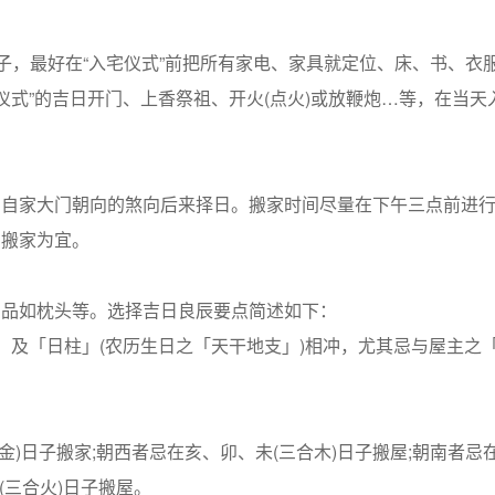
，最好在“入宅仪式”前把所有家电、家具就定位、床、书、衣
宅仪式”的吉日开门、上香祭祖、开火(点火)或放鞭炮…等，在当天
家大门朝向的煞向后来择日。搬家时间尽量在下午三点前进行
间搬家为宜。
品如枕头等。选择吉日良辰要点简述如下：
及「日柱」(农历生日之「天干地支」)相冲，尤其忌与屋主之
。
日子搬家;朝西者忌在亥、卯、未(三合木)日子搬屋;朝南者忌
(三合火)日子搬屋。