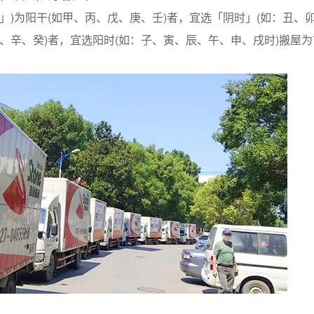
)为阳干(如甲、丙、戊、庚、壬)者，宜选「阴时」(如：丑、
己、辛、癸)者，宜选阳时(如：子、寅、辰、午、申、戌时)搬屋