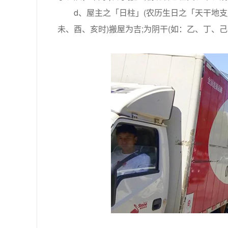
d、屋主之「日柱」(农历生日之「天干地支」
未、酉、亥时)搬屋为吉;为阴干(如：乙、丁、