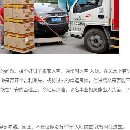
问题。择个好日子搬家入宅，通常叫入宅,入伙。在风水上有
新宅是否开个吉利兆头，或将过去的霉运甩掉，住进后又是否能
望能在平安的基础上，令宅运兴隆，功名事业如愿能出人头第，
易冲煞。因此，不建议你没有举行“入宅仪式”就暂时住进去。