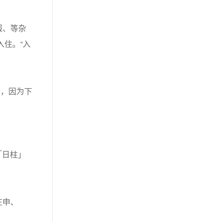
服、等杂
入住。“入
，因为下
「日柱」
在申、