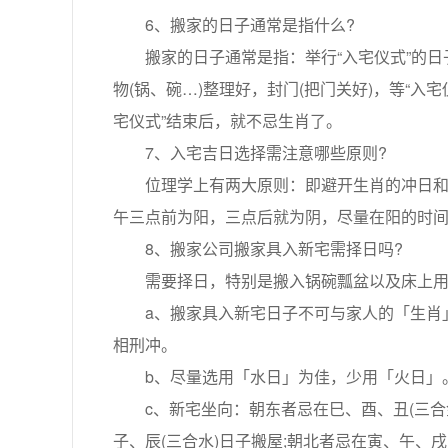
6、搬家的日子通常是指什么?
搬家的日子通常是指：举行“入宅仪式”的日子
物(锅、碗…)整理好，封门(把门关好)，等“入
宅仪式”结束后，就不忌生肖了。
7、入宅吉日选择需注意哪些原则?
位理学上有两大原则：即避开生肖的冲日和自
午三点前为阳，三点后就为阴，尽量在阳的时
8、搬家公司搬家具入新宅需择日吗?
需要择日，特别是搬入锅碗瓢盆以及床上用
a、搬家具入新宅日子不可与家人的「生肖」
相刑冲。
b、尽量选用「水日」为佳，少用「火日」
c、新宅坐向：朝东者忌在巳、酉、丑(三合金)
子、辰(三合水)日子搬屋;朝北者忌在寅、午、戌