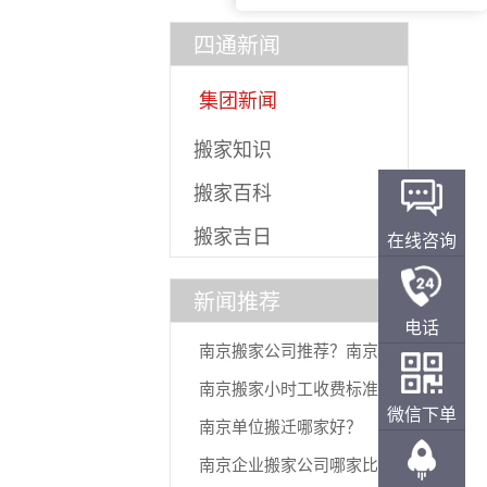
四通新闻
集团新闻
搬家知识
搬家百科
搬家吉日
在线咨询
新闻推荐
电话
南京搬家公司推荐？南京四通搬家用服
南京搬家小时工收费标准？
微信下单
南京单位搬迁哪家好？
南京企业搬家公司哪家比较好