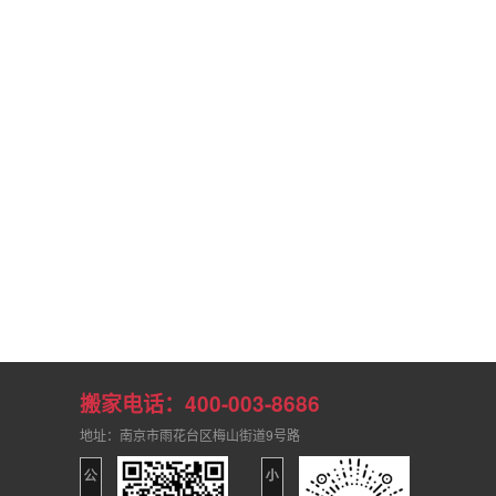
搬家电话：400-003-8686
地址：南京市雨花台区梅山街道9号路