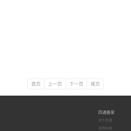
首页
上一页
下一页
尾页
四通搬家
关于四通
收费标准