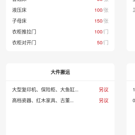
1~
1
,3
2
,
楼层费
液压床
100
/张
有电梯：免
费 无电
梯：1~6层
子母床
150
/张
20元/层
/
衣柜推拉门
100
/门
衣柜对开门
50
/门
大件搬运
大型复印机、保险柜、大鱼缸...
另议
1
高档瓷器、红木家具、古董...
另议
0