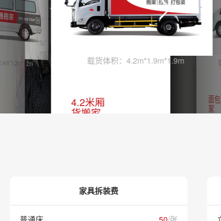
载货体积：4.2m*1.9m*1.9m
m*1.2m*1.2m
面包
4.2米厢
家
货搬家
提供
提供2名师
傅全
傅全程搬运
起步
118.
起步价：
450.00元
包含
里，超出
包含8公
5.0
家具拆装费
里，超出/公
里9.00元
楼层
普通床
50
/张